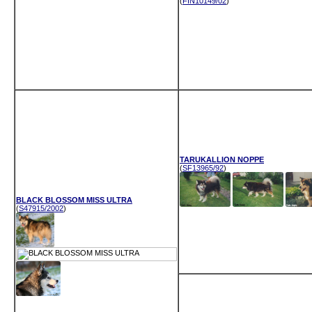
(
FIN10149/02
)
TARUKALLION NOPPE
(
SF13965/92
)
BLACK BLOSSOM MISS ULTRA
(
S47915/2002
)