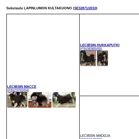
Sukutaulu LAPINLUMON KULTAKUONO (
SE32871/2010
)
LECIBSIN HUKKAPUTKI
(
FIN38365/00
)
LECIBSIN MACCE
(
FIN23792/04
)
LECIBSIN MADDJA