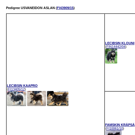
Pedigree USVANEIDON ASLAN (
FI43909/15
)
LECIBSIN KLOUNI
(
FIN14442/04
)
LECIBSIN KAAPRO
(
FI13405/12
)
FAMSKIN KRÄPSÄ
(
FI10061/10
)