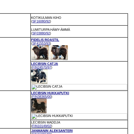
KOTIKULMAN KIHO
(
SF16080/92
)
LUMITURPA HÄMY-ÄMMÄ
(
SF03880/92
)
FIDELIS ROASTIL
(
SF41553/93
)
LECIBSIN CATJA
(
FIN24570/97
)
LECIBSIN HUKKAPUTKI
(
FIN38365/00
)
LECIBSIN MADDJA
(
FIN10149/02
)
JANMANIN ALEKSANTERI