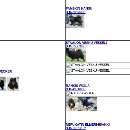
FAMSKIN HANSU
(
FIN29846/03
)
STAALON VESKU VESSELI
(
FIN15009/96
)
PECKER
RAHKIS WIOLA
(
FIN49910/95
)
NEPUKATIN ELMERI-IISAKKI
(
FIN11873/97
)