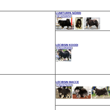
LUMITURPA NÖRRI
(
SF32558/93
)
LECIBSIN KOODI
(
FIN11959/00
)
LECIBSIN MACCE
(
FIN23792/04
)