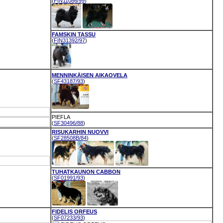
(
FIN11086/99
)
FAMSKIN TASSU
(
FIN31392/97
)
MENNINKÄISEN AIKAOVELA
(
SF43187/93
)
PIEFLA
(
SF30496/88
)
RISUKARHIN NUOVVI
(
SF28508B/84
)
TUHATKAUNON CABBON
(
SF01991/93
)
FIDELIS ORFEUS
(
SF07233/93
)