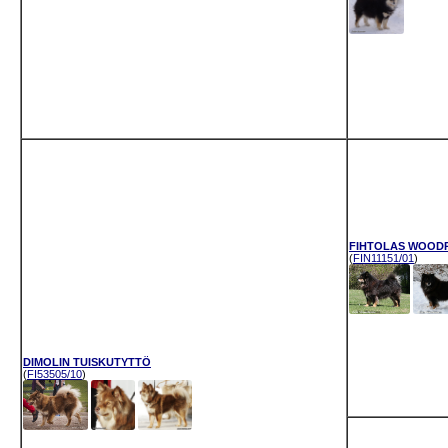
FIHTOLAS WOOD
(
FIN11151/01
)
DIMOLIN TUISKUTYTTÖ
(
FI53505/10
)