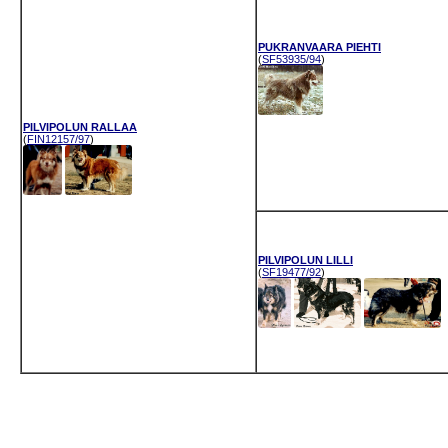
PUKRANVAARA PIEHTI
(
SF53935/94
)
PILVIPOLUN RALLAA
(
FIN12157/97
)
PILVIPOLUN LILLI
(
SF19477/92
)