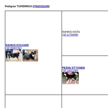
Pedigree TUIVERRUS (
FIN20181/00
)
RAHKIS KISTA
(
SF12799/88
)
RAHKIS KOIJJARI
(
SF39087/92
)
PEÄNU ETTONEN
(
SF14631/90
)