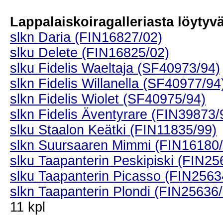
Lappalaiskoiragalleriasta löytyvät
slkn Daria (FIN16827/02)
slku Delete (FIN16825/02)
slku Fidelis Waeltaja (SF40973/94)
slkn Fidelis Willanella (SF40977/94
slkn Fidelis Wiolet (SF40975/94)
slkn Fidelis Äventyrare (FIN39873/
slku Staalon Keätki (FIN11835/99)
slkn Suursaaren Mimmi (FIN16180/
slku Taapanterin Peskipiski (FIN25
slku Taapanterin Picasso (FIN2563
slkn Taapanterin Plondi (FIN25636
11 kpl