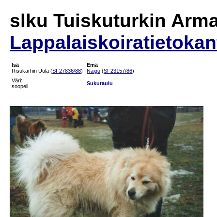
slku Tuiskuturkin Arm
Lappalaiskoiratietokan
Isä
Emä
Risukarhin Uula (
SF27836/88
)
Naigu
(
SF23157/86
)
Väri:
Sukutaulu
soopeli