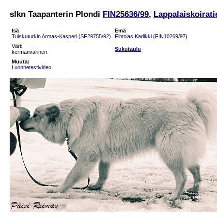
slkn Taapanterin Plondi
FIN25636/99
,
Lappalaiskoirati
Isä
Emä
Tuiskuturkin Armas-Kasperi
(
SF29755/92
)
Fihtolas Karlikki
(
FIN10269/97
)
Väri:
Sukutaulu
kermanvärinen
Muuta:
Luonnetestivideo