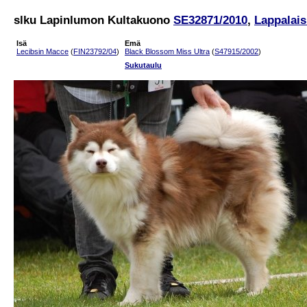
slku Lapinlumon Kultakuono
SE32871/2010
,
Lappalais
Isä
Emä
Lecibsin Macce
(
FIN23792/04
)
Black Blossom Miss Ultra
(
S47915/2002
)
Sukutaulu