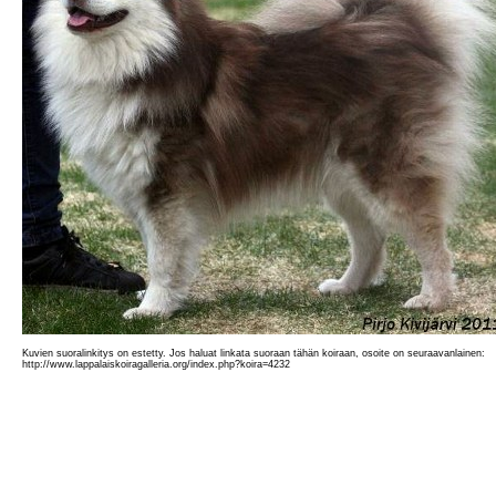
Kuvien suoralinkitys on estetty. Jos haluat linkata suoraan tähän koiraan, osoite on seuraavanlainen:
http://www.lappalaiskoiragalleria.org/index.php?koira=4232