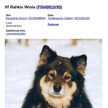
flf Rahkis Wiola (
FIN49910/95
)
Sire
Dam
Risukarhin Nuovvi
(
SF28508B/84
)
Tuhatkaunon Cabbon
(
SF01991/93
)
Color:
Pedigree
riistanvärinen
Additional info:
Luonnetestivideo