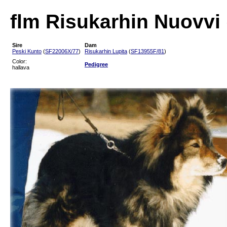
flm Risukarhin Nuovvi 
Sire
Dam
Peski Kunto
(
SF22006X/77
)
Risukarhin Lupita
(
SF13955F/81
)
Color:
Pedigree
hallava