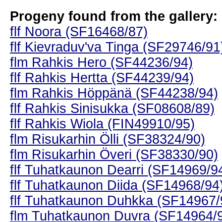
Progeny found from the gallery:
flf Noora (SF16468/87)
flf Kievraduv'va Tinga (SF29746/91
flm Rahkis Hero (SF44236/94)
flf Rahkis Hertta (SF44239/94)
flm Rahkis Höppänä (SF44238/94)
flf Rahkis Sinisukka (SF08608/89)
flf Rahkis Wiola (FIN49910/95)
flm Risukarhin Ölli (SF38324/90)
flm Risukarhin Överi (SF38330/90)
flf Tuhatkaunon Dearri (SF14969/9
flf Tuhatkaunon Diida (SF14968/94
flf Tuhatkaunon Duhkka (SF14967/
flm Tuhatkaunon Duvra (SF14964/